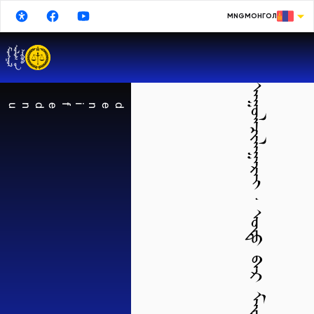
MNG
МОНГОЛ
МОНГОЛ
ENGLISH
ᠠᠭᠤᠯᠠᠴᠢᠯᠠᠭᠠᠷᠠᠢ᠂ ᠣᠳᠤ ᠪᠠᠷ ᠮᠡᠳᠡᢉᠡᠯᠡᠯ ᠣᠷᠤᠭ᠎ᠠ ᠦᢉᠡᠢ ᠪᠠᠶᠢᠨ᠎ᠠ
РУССКИЙ
undefined
中文
日本語
한국어
DEUTSCHE
ESPAÑOL
TURKISH
FRANÇAIS
Google Translate